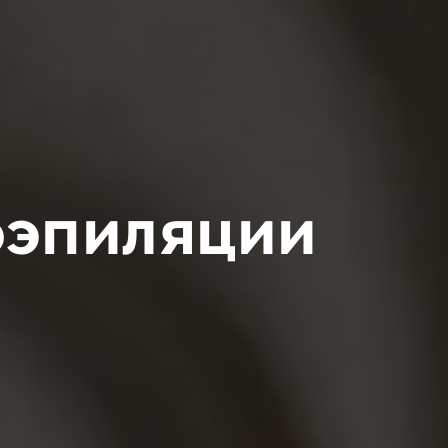
оэпиляции