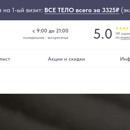
 на 1-ый визит:
ВСЕ ТЕЛО всего за 3325₽
(эк
5.0
с 9:00 до 21:00
141 оцен
на
яндек
понедельник - воскресенье
лист
Акции и скидки
Инф