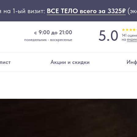
 на 1-ый визит:
ВСЕ ТЕЛО всего за 3325₽
(эк
5.0
с 9:00 до 21:00
141 оцен
на
яндек
понедельник - воскресенье
лист
Акции и скидки
Инф